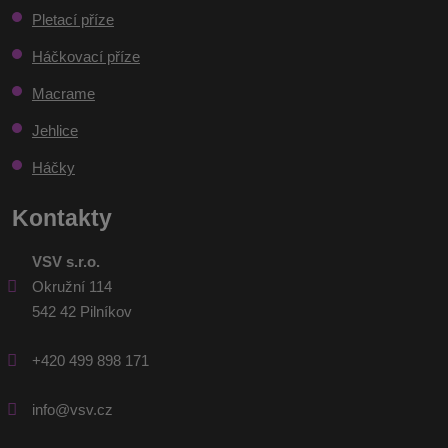
Pletací příze
odeslat.
Háčkovací příze
Macrame
Jehlice
Háčky
Kontakty
VSV s.r.o.
Okružní 114
542 42 Pilníkov
+420 499 898 171
info@vsv.cz