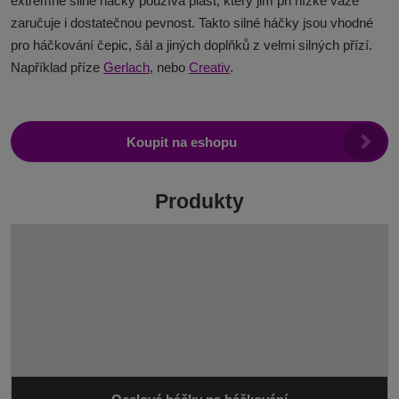
extrémně silné háčky používá plast, který jim při nízké váze
zaručuje i dostatečnou pevnost. Takto silné háčky jsou vhodné
pro háčkování čepic, šál a jiných doplňků z velmi silných přízí.
Například příze
Gerlach
, nebo
Creativ
.
Koupit na eshopu
Produkty