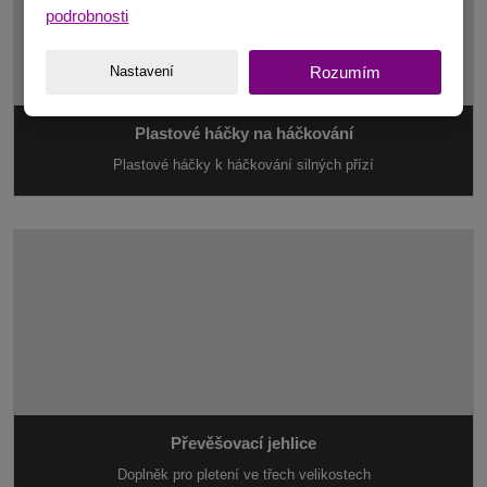
podrobnosti
Nastavení
Rozumím
Plastové háčky na háčkování
Plastové háčky k háčkování silných přízí
Převěšovací jehlice
Doplněk pro pletení ve třech velikostech