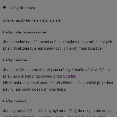
háčky hliníkové
a také háčky tenké silnější a silné.
Háčky na háčkování ocelové
Jsou vhodné na háčkování deček a krajkových vzorů z tenkých
přízí. Ocel zajišťuje jejich pevnost i při jejich malé tloušťce.
Háčky hliníkové
Jsou silnější a samozřejmě jsou určeny k háčkování silnějších
přízí, jako je třeba háčkovací příze
Scarlet
.
Hliník nahrazuje ocel proto, že při větších sílách háčků již je dost
pevný, ale oproti oceli o mnoho lehčí.
Háčky plastové
Jsou ty nejsilnější. I hliník by byl moc těžký do ruky, proto se na