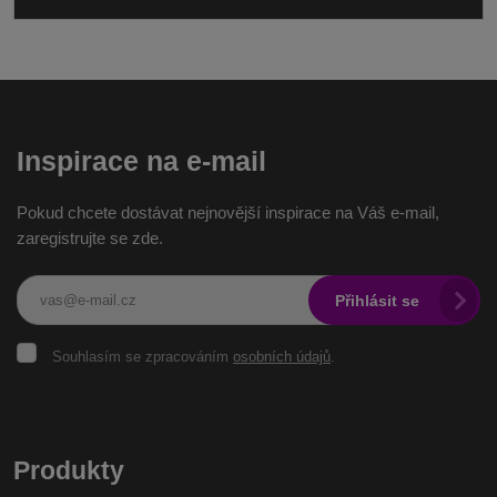
Inspirace na e-mail
Pokud chcete dostávat nejnovější inspirace na Váš e-mail,
zaregistrujte se zde.
Přihlásit se
Souhlasím
Souhlasím se zpracováním
osobních údajů
.
se
zpracováním
osobních
Formulář
údajů
.
se
Produkty
nepodařilo