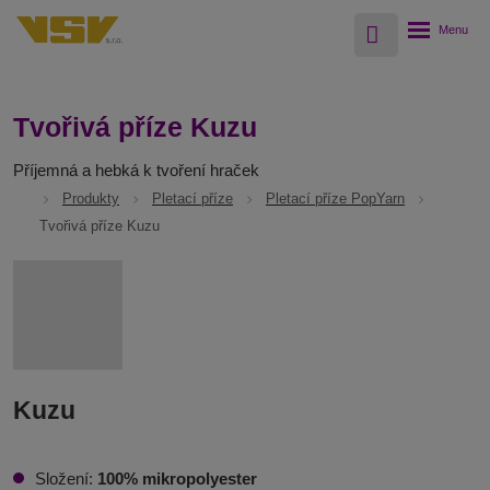
Vyhledávání
Rozbalení
menu
Tvořivá příze Kuzu
Příjemná a hebká k tvoření hraček
Produkty
Pletací příze
Pletací příze PopYarn
Tvořivá příze Kuzu
Kuzu
Složení:
100% mikropolyester