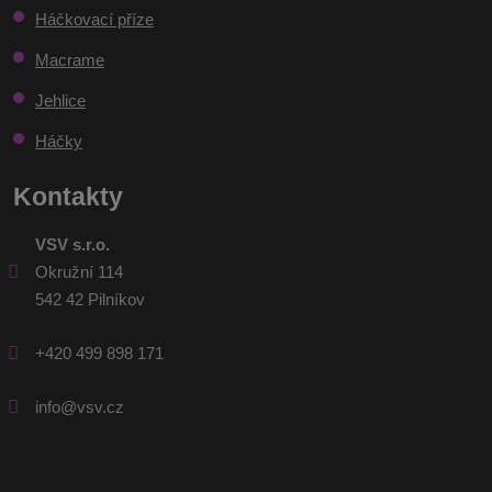
Háčkovací příze
Macrame
Jehlice
Háčky
Kontakty
VSV s.r.o.
Okružní 114
542 42 Pilníkov
+420 499 898 171
info@vsv.cz