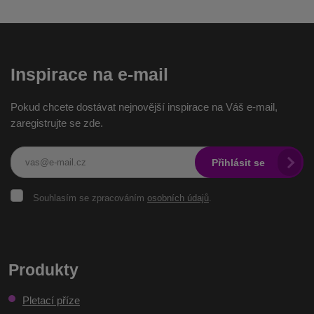
Inspirace na e-mail
Pokud chcete dostávat nejnovější inspirace na Váš e-mail,
zaregistrujte se zde.
Přihlásit se
Souhlasím
Souhlasím se zpracováním
osobních údajů
.
se
zpracováním
osobních
Formulář
údajů
.
se
Produkty
nepodařilo
Pletací příze
odeslat.