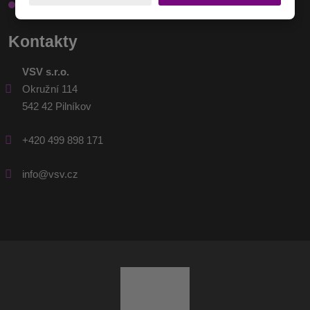
Háčky
Kontakty
VSV s.r.o.
Okružní 114
542 42 Pilníkov
+420 499 898 171
info@vsv.cz