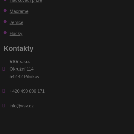
Háčkovací příze
Macrame
Jehlice
Háčky
Kontakty
VSV s.r.o.
Okružní 114
542 42 Pilníkov
+420 499 898 171
info@vsv.cz