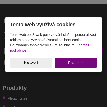
Inspirace na e-mail
Tento web využívá cookies
Pokud chcete dostávat nejnovější inspirace na Váš e-mail,
Tento web používá k poskytování služeb, personalizaci
zaregistrujte se zde.
reklam a analýze návštěvnosti soubory cookie.
Používáním tohoto webu s tím souhlasíte.
Zobrazit
podrobnosti
Přihlásit se
Nastavení
Rozumím
Souhlasím
Souhlasím se zpracováním
osobních údajů
.
se
zpracováním
osobních
Formulář
údajů
.
se
Produkty
nepodařilo
Pletací příze
odeslat.