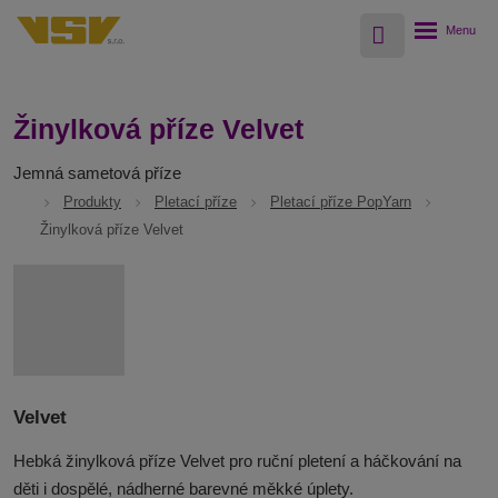
Vyhledávání
Rozbalení
menu
Žinylková příze Velvet
Jemná sametová příze
Produkty
Pletací příze
Pletací příze PopYarn
Žinylková příze Velvet
Velvet
Hebká žinylková příze Velvet pro ruční pletení a háčkování na
děti i dospělé, nádherné barevné měkké úplety.