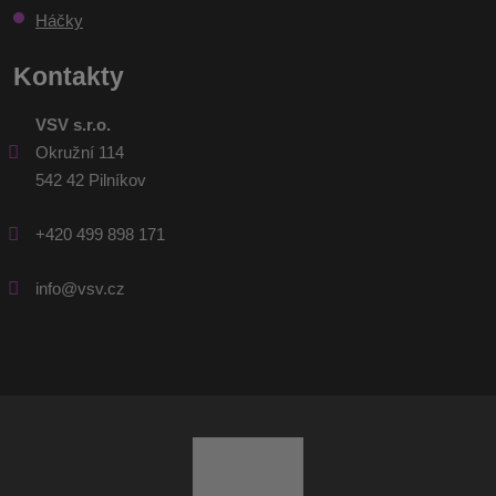
Háčky
Kontakty
VSV s.r.o.
Okružní 114
542 42 Pilníkov
+420 499 898 171
info@vsv.cz