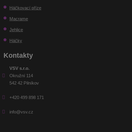
Háčkovací příze
Macrame
Jehlice
Háčky
Kontakty
VSV s.r.o.
Okružní 114
542 42 Pilníkov
+420 499 898 171
info@vsv.cz