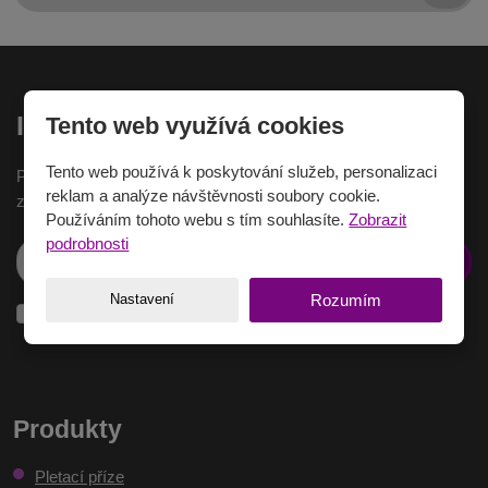
Inspirace na e-mail
Tento web využívá cookies
Tento web používá k poskytování služeb, personalizaci
Pokud chcete dostávat nejnovější inspirace na Váš e-mail,
reklam a analýze návštěvnosti soubory cookie.
zaregistrujte se zde.
Používáním tohoto webu s tím souhlasíte.
Zobrazit
podrobnosti
Přihlásit se
Nastavení
Rozumím
Souhlasím
Souhlasím se zpracováním
osobních údajů
.
se
zpracováním
osobních
Formulář
údajů
.
se
Produkty
nepodařilo
Pletací příze
odeslat.