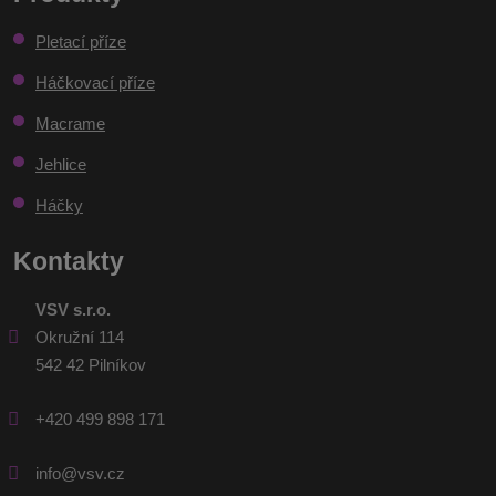
nepodařilo
Pletací příze
odeslat.
Háčkovací příze
Macrame
Jehlice
Háčky
Kontakty
VSV s.r.o.
Okružní 114
542 42 Pilníkov
+420 499 898 171
info@vsv.cz