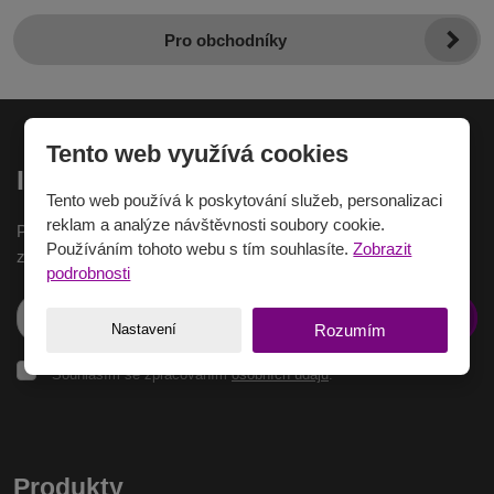
Pro obchodníky
Tento web využívá cookies
Inspirace na e-mail
Tento web používá k poskytování služeb, personalizaci
reklam a analýze návštěvnosti soubory cookie.
Pokud chcete dostávat nejnovější inspirace na Váš e-mail,
Používáním tohoto webu s tím souhlasíte.
Zobrazit
zaregistrujte se zde.
podrobnosti
Přihlásit se
Nastavení
Rozumím
Souhlasím
Souhlasím se zpracováním
osobních údajů
.
se
zpracováním
osobních
Formulář
údajů
.
se
Produkty