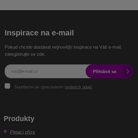
Inspirace na e-mail
Pokud chcete dostávat nejnovější inspirace na Váš e-mail,
zaregistrujte se zde.
Přihlásit se
Souhlasím
Souhlasím se zpracováním
osobních údajů
.
se
zpracováním
osobních
Formulář
údajů
.
se
Produkty
nepodařilo
Pletací příze
odeslat.