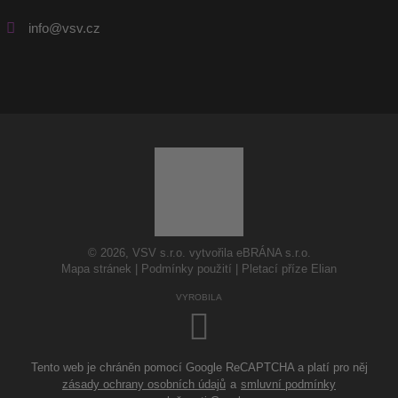
info@vsv.cz
© 2026, VSV s.r.o. vytvořila eBRÁNA s.r.o.
Mapa stránek
|
Podmínky použití
|
Pletací příze Elian
VYROBILA
Tento web je chráněn pomocí Google ReCAPTCHA a platí pro něj
zásady ochrany osobních údajů
a
smluvní podmínky